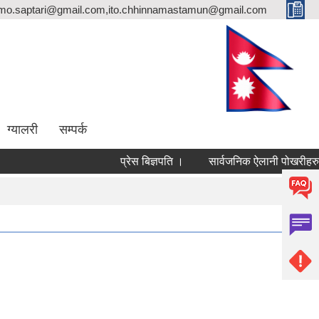
rmo.saptari@gmail.com,ito.chhinnamastamun@gmail.com
ग्यालरी
सम्पर्क
प्रेस बिज्ञपति ।
सार्वजनिक ऐलानी पोखरीहरुको 