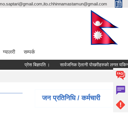
rmo.saptari@gmail.com,ito.chhinnamastamun@gmail.com
ग्यालरी
सम्पर्क
प्रेस बिज्ञपति ।
सार्वजनिक ऐलानी पोखरीहरुको लगत यकिन गरि प
जन प्रतिनिधि / कर्मचारी